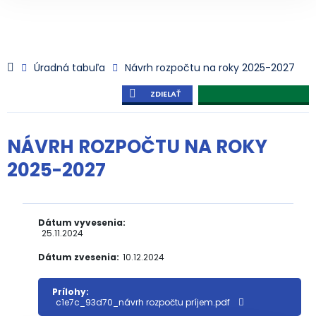
Úradná tabuľa
Návrh rozpočtu na roky 2025-2027
ZDIELAŤ
NÁVRH ROZPOČTU NA ROKY
2025-2027
Dátum vyvesenia:
25.11.2024
Dátum zvesenia:
10.12.2024
Prílohy:
c1e7c_93d70_návrh rozpočtu príjem.pdf