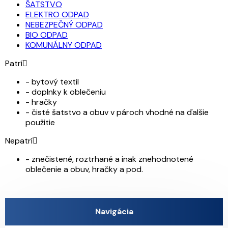
ŠATSTVO
ELEKTRO ODPAD
NEBEZPEČNÝ ODPAD
BIO ODPAD
KOMUNÁLNY ODPAD
Patrí
- bytový textil
- doplnky k oblečeniu
- hračky
- čisté šatstvo a obuv v pároch vhodné na ďalšie
použitie
Nepatrí
- znečistené, roztrhané a inak znehodnotené
oblečenie a obuv, hračky a pod.
Navigácia